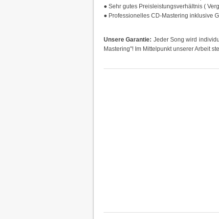
● Sehr gutes Preisleistungsverhältnis ( Verg
● Professionelles CD-Mastering inklusive G
Unsere Garantie:
Jeder Song wird individue
Mastering"! Im Mittelpunkt unserer Arbeit st